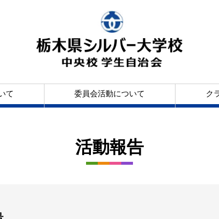
いて
委員会活動について
ク
活動報告
号